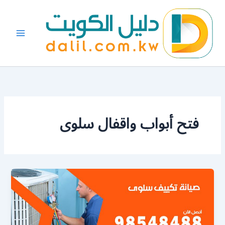
خطي
لى
لمحتوى
فتح أبواب واقفال سلوى