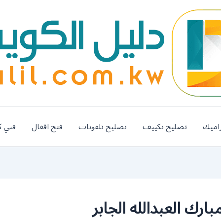
اميك
تصليح تكييف
تصليح تلفونات
فتح اقفال
فني ك
رك العبدالله الجابر