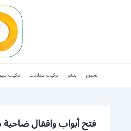
خطي
لى
لمحتوى
المنيوم
بنشر
تركيب ستلايت
تركيب سير
فتح أبواب واقفال ضاحية مبا