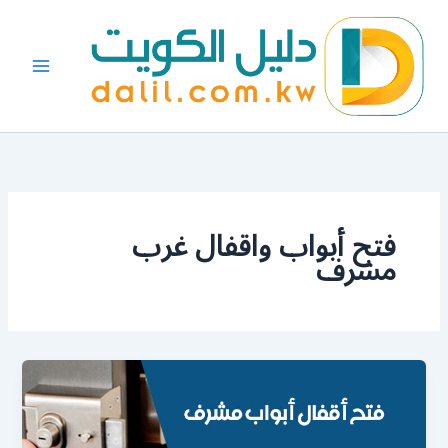
خطي
لى
لمحتوى
فتح أبواب واقفال غرب
مشرف