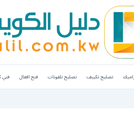
اميك
تصليح تكييف
تصليح تلفونات
فتح اقفال
فني ك