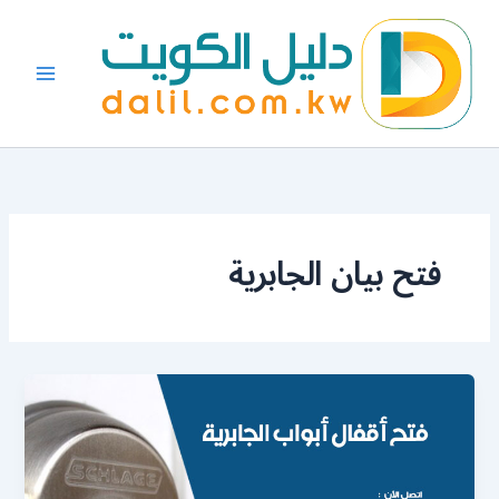
خطي
لى
لمحتوى
فتح بيان الجابرية