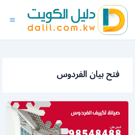
خطي
لى
لمحتوى
فتح بيان الفردوس