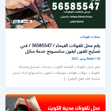
محلات تلفونات
رقم محل تلفونات الفيحاء / 56585547 / فني
تصليح تلفون ايفون سامسونج خدمة منازل
30 يونيو، 2021
/
Rwan
رقم محل تلفونات الفيحاء الكويت خدمات تصليح وصيانة
تلفونات جولات هواتف موبايلات ايفون سامسونج ايباد تبديل
شاشة فك قفل الرقم […]