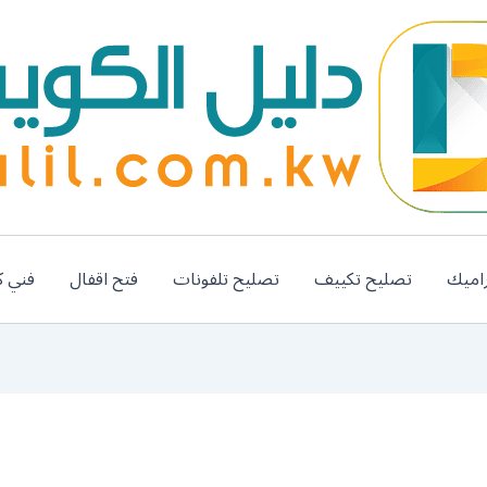
اميك
تصليح تكييف
تصليح تلفونات
فتح اقفال
فني ك