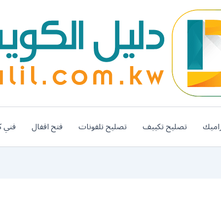
اميك
تصليح تكييف
تصليح تلفونات
فتح اقفال
فني ك