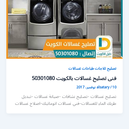
تصليح ثلاجات طباخات غسالات
فنى تصليح غسالات بالكويت 50301080
10 نوفمبر، 2017
/
alsatary
تصليح غسالات -تصليح نشافات -صيانة غسالات -تبديل
طربك الماء للغسالات-فني غسالات اتوماتيك-اصلاح غسالات