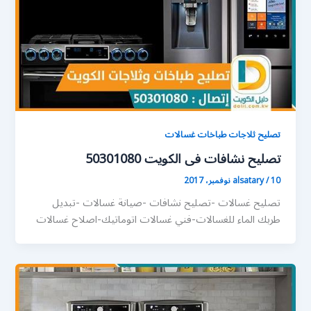
تصليح ثلاجات طباخات غسالات
تصليح نشافات فى الكويت 50301080
10 نوفمبر، 2017
/
alsatary
تصليح غسالات -تصليح نشافات -صيانة غسالات -تبديل
طربك الماء للغسالات-فني غسالات اتوماتيك-اصلاح غسالات