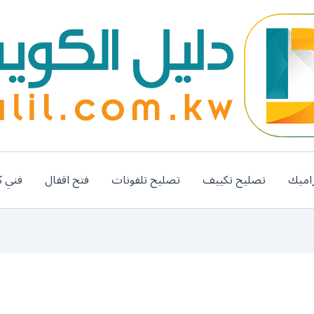
اميك
تصليح تكييف
تصليح تلفونات
فتح اقفال
فني ك