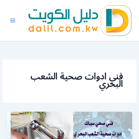
خطي
لى
لمحتوى
فني ادوات صحية الشعب
البحري