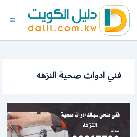
خطي
لى
لمحتوى
فني ادوات صحية النزهه