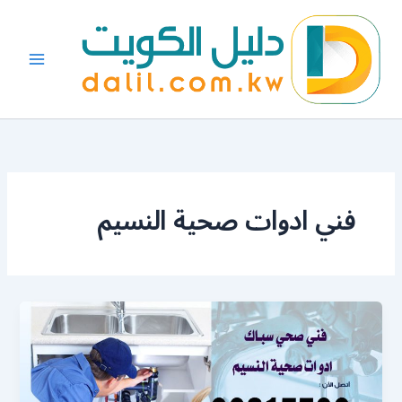
خطي
لى
لمحتوى
فني ادوات صحية النسيم