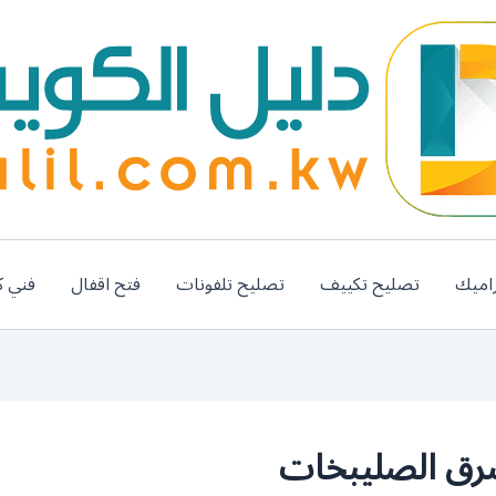
اميك
تصليح تكييف
تصليح تلفونات
فتح اقفال
فني ك
رق الصليبخات