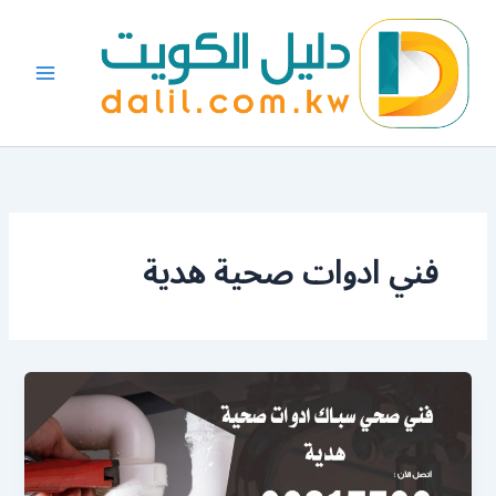
خطي
لى
لمحتوى
فني ادوات صحية هدية