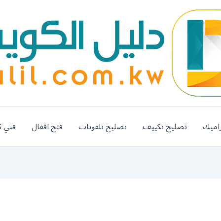
اميك
تصليح تكييف
تصليح تلفونات
فتح اقفال
فني ك