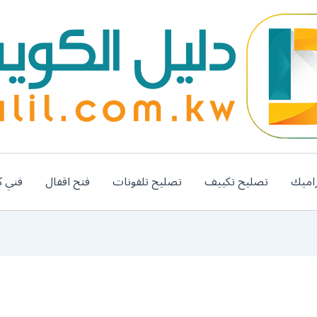
اميك
تصليح تكييف
تصليح تلفونات
فتح اقفال
فني ك