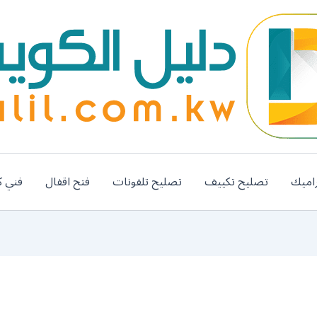
اميك
تصليح تكييف
تصليح تلفونات
فتح اقفال
فني ك