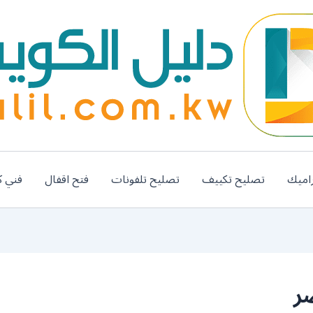
اميك
تصليح تكييف
تصليح تلفونات
فتح اقفال
فني ك
صر