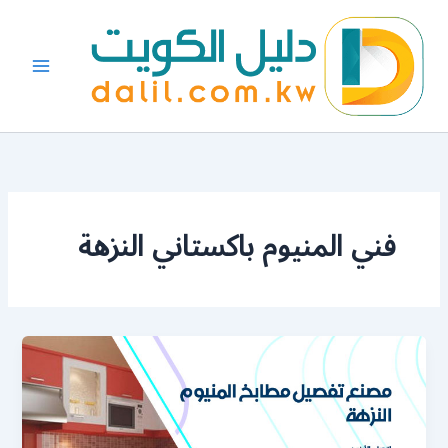
خطي
لى
لمحتوى
فني المنيوم باكستاني النزهة