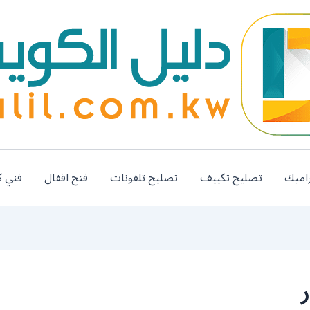
اميك
تصليح تكييف
تصليح تلفونات
فتح اقفال
فني ك