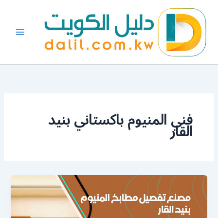
خطي
لى
لمحتوى
فني المنيوم باكستاني بنيد
القار