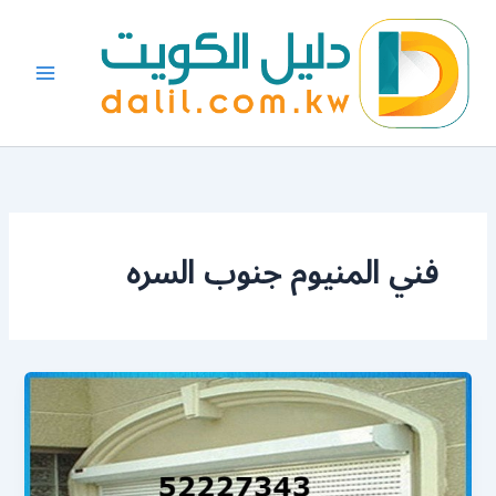
خطي
لى
لمحتوى
فني المنيوم جنوب السره