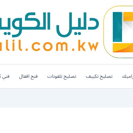
اميك
تصليح تكييف
تصليح تلفونات
فتح اقفال
فني ك