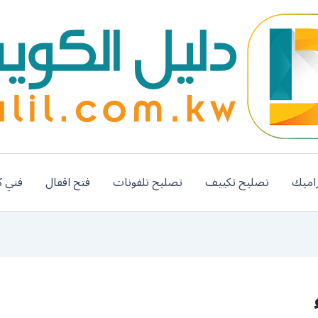
اميك
تصليح تكييف
تصليح تلفونات
فتح اقفال
فني ك