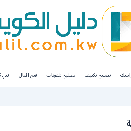
اميك
تصليح تكييف
تصليح تلفونات
فتح اقفال
فني ك
ة