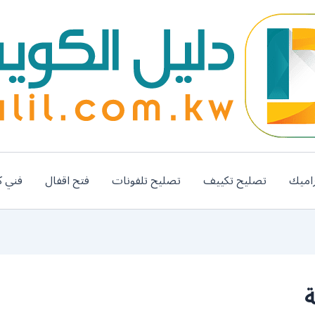
اميك
تصليح تكييف
تصليح تلفونات
فتح اقفال
فني ك
ة