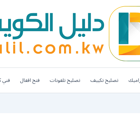
اميك
تصليح تكييف
تصليح تلفونات
فتح اقفال
فني ك