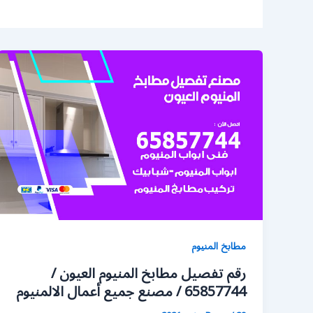
مطابخ المنيوم
رقم تفصيل مطابخ المنيوم العيون /
65857744 / مصنع جميع أعمال الالمنيوم