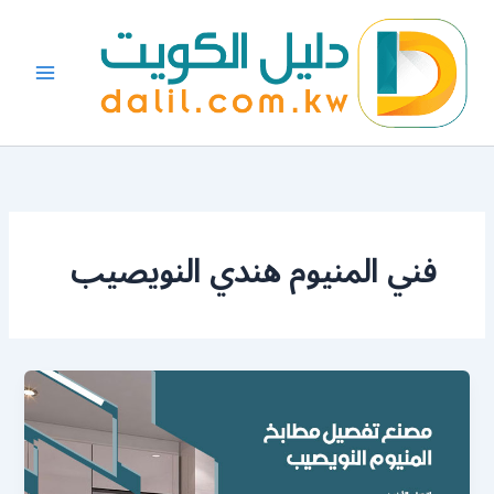
خطي
لى
لمحتوى
فني المنيوم هندي النويصيب