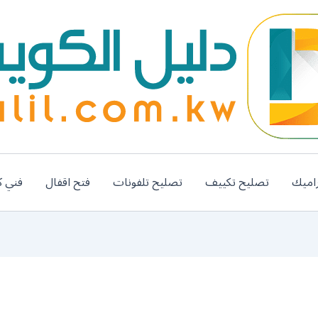
اميك
تصليح تكييف
تصليح تلفونات
فتح اقفال
فني ك