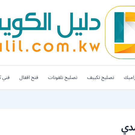
اميك
تصليح تكييف
تصليح تلفونات
فتح اقفال
فني ك
مدي