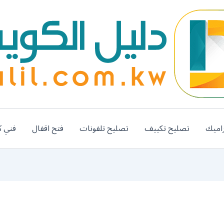
اميك
تصليح تكييف
تصليح تلفونات
فتح اقفال
فني ك