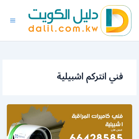
خطي
لى
لمحتوى
فني انتركم اشبيلية