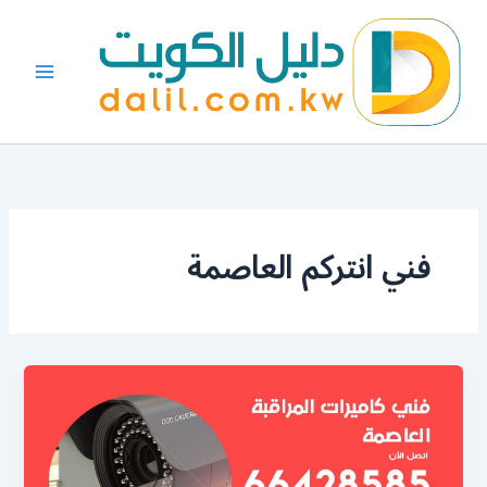
خطي
لى
لمحتوى
فني انتركم العاصمة