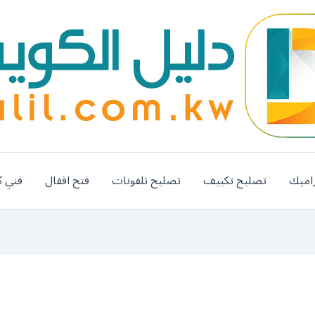
اميك
تصليح تكييف
تصليح تلفونات
فتح اقفال
فني ك