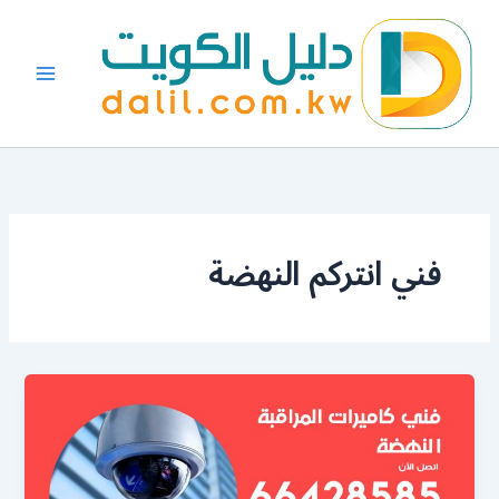
خطي
لى
لمحتوى
فني انتركم النهضة