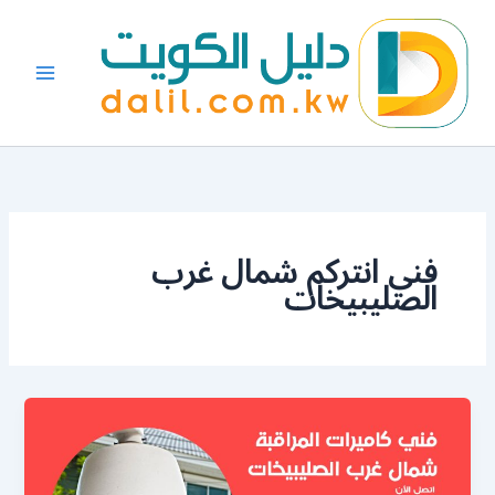
خطي
لى
لمحتوى
فني انتركم شمال غرب
الصليبيخات