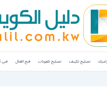
اميك
تصليح تكييف
تصليح تلفونات
فتح اقفال
فني ك