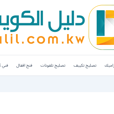
اميك
تصليح تكييف
تصليح تلفونات
فتح اقفال
فني ك