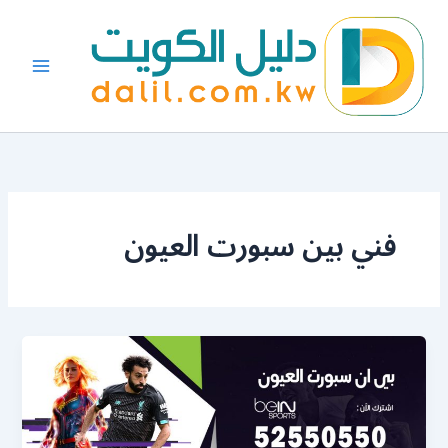
خطي
لى
لمحتوى
فني بين سبورت العيون