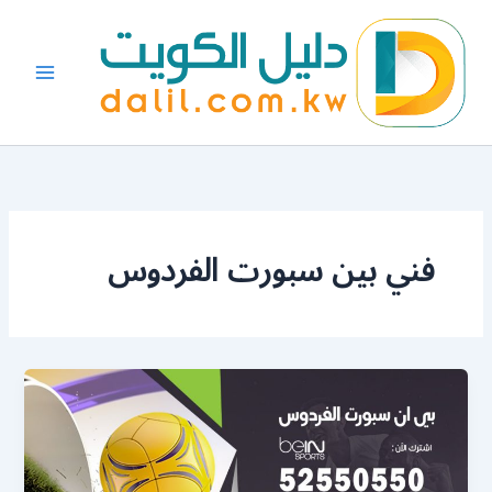
خطي
لى
لمحتوى
فني بين سبورت الفردوس