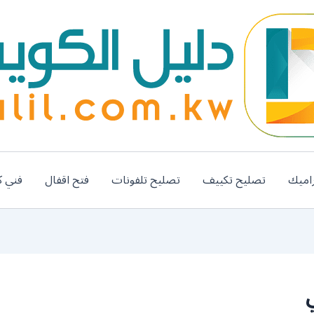
اميك
تصليح تكييف
تصليح تلفونات
فتح اقفال
فني ك