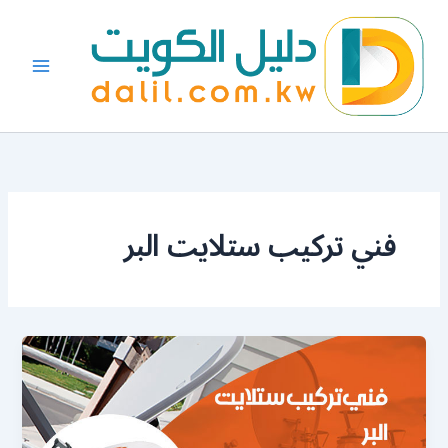
خطي
لى
لمحتوى
فني تركيب ستلايت البر