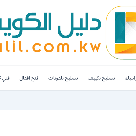
اميك
تصليح تكييف
تصليح تلفونات
فتح اقفال
فني ك