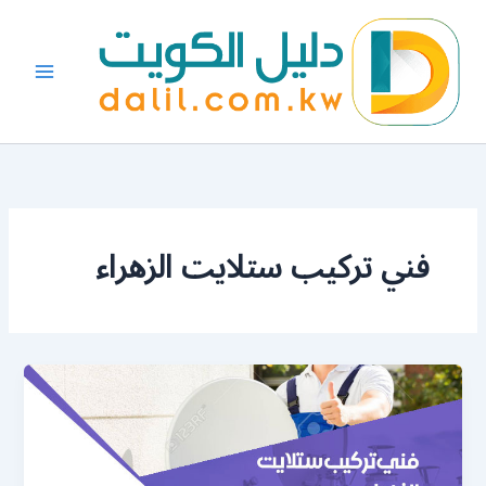
خطي
لى
لمحتوى
فني تركيب ستلايت الزهراء