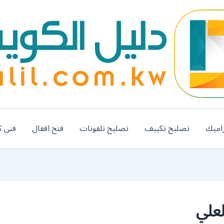
اميك
تصليح تكييف
تصليح تلفونات
فتح اقفال
فني ك
علي