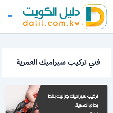
خطي
لى
لمحتوى
فني تركيب سيراميك العمرية