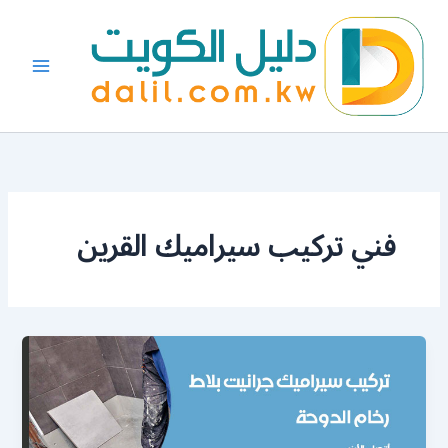
خطي
لى
لمحتوى
فني تركيب سيراميك القرين