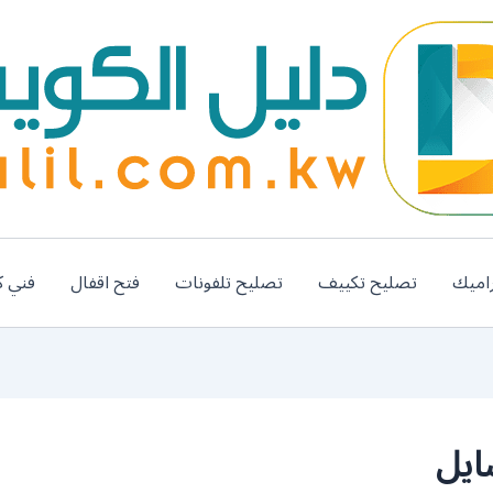
اميك
تصليح تكييف
تصليح تلفونات
فتح اقفال
فني ك
ايل